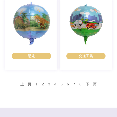
恐龙
交通工具
上一页
1
2
3
4
5
6
7
8
下一页